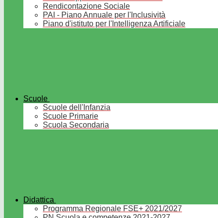
Rendicontazione Sociale
PAI - Piano Annuale per l'Inclusività
Piano d'istituto per l'Intelligenza Artificiale
Scuole
Scuole dell'Infanzia
Scuole Primarie
Scuola Secondaria
Didattica
Programma Regionale FSE+ 2021/2027
PN Scuola e competenze 2021-2027