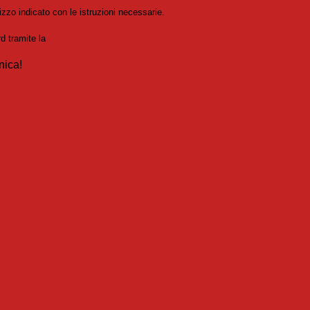
izzo indicato con le istruzioni necessarie.
rd tramite la
Login Spaggiari
nica!