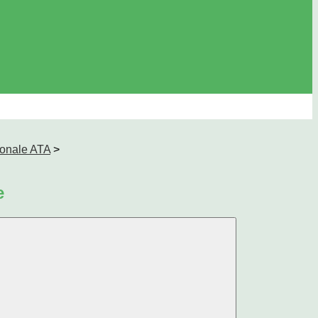
sonale ATA
>
e