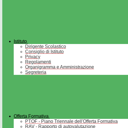
Istituto
Dirigente Scolastico
Consiglio di Istituto
Privacy
Regolamenti
Organigramma e Amministrazione
Segreteria
Offerta Formativa
PTOF - Piano Triennale dell'Offerta Formativa
RAV - Rapporto di autovalutazione